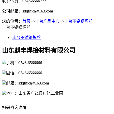
联系传真：0546-6566777
公司邮箱：sdqfhjcl@163.com
您的位置：
首页
>>
丰台产品中心
>>
丰台不锈钢焊丝
丰台不锈钢焊丝
丰台不锈钢焊丝
山东麒丰焊接材料有限公司
手机：0546-6566666
固话：0546-6566666
邮箱：sdqfhjcl@163.com
地址：山东省广饶县广饶工业园
扫码咨询详情